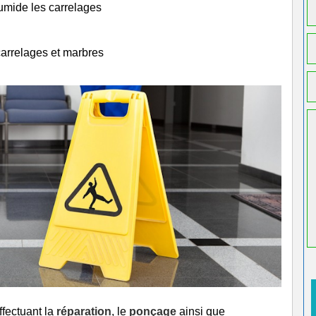
humide les carrelages
carrelages et marbres
ffectuant la
réparation
, le
ponçage
ainsi que