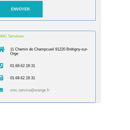
SMC Services
11 Chemin de Champcueil 91220 Brétigny-sur-
Orge
01.69.62.18.31
01.69.62.18.31
smc.service@orange.fr