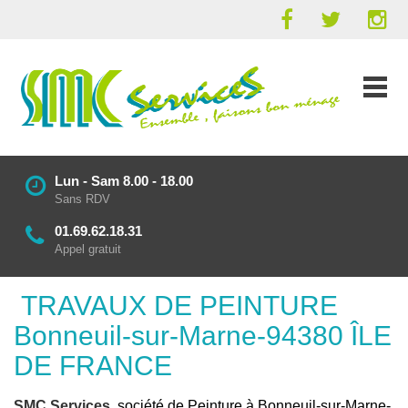
Lun - Sam 8.00 - 18.00
Sans RDV
01.69.62.18.31
Appel gratuit
TRAVAUX DE PEINTURE
Bonneuil-sur-Marne-94380 ÎLE
DE FRANCE
SMC Services
, société de Peinture à Bonneuil-sur-Marne-