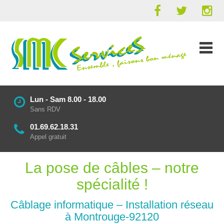
Lun - Sam 8.00 - 18.00
Sans RDV
01.69.62.18.31
Appel gratuit
La pose de câbles – notre
spécialité !
Câblage informatique – Installation réseau
à Montrouge-92120