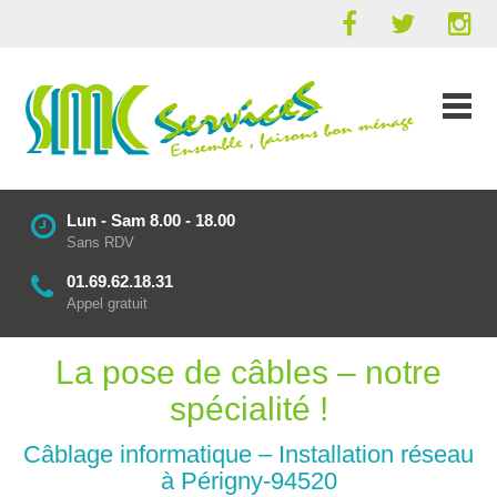
Lun - Sam 8.00 - 18.00
Sans RDV
01.69.62.18.31
Appel gratuit
La pose de câbles – notre
spécialité !
Câblage informatique – Installation réseau
à Périgny-94520