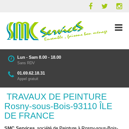
Lun - Sam 8.00 - 18.00
Sans RDV
01.69.62.18.31
Appel gratuit
TRAVAUX DE PEINTURE
Rosny-sous-Bois-93110 ÎLE
DE FRANCE
SMC Services
, société de Peinture à Rosny-sous-Bois-