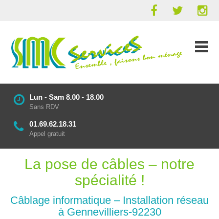
Lun - Sam 8.00 - 18.00
Sans RDV
01.69.62.18.31
Appel gratuit
La pose de câbles – notre
spécialité !
Câblage informatique – Installation réseau
à Gennevilliers-92230