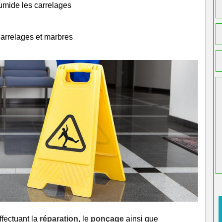
humide les carrelages
carrelages et marbres
ffectuant la
réparation
, le
ponçage
ainsi que