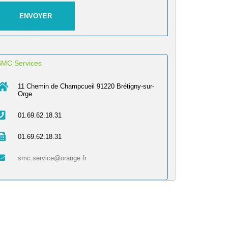
SMC Services
11 Chemin de Champcueil 91220 Brétigny-sur-
Orge
01.69.62.18.31
01.69.62.18.31
smc.service@orange.fr