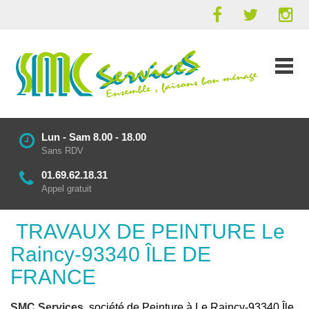
Lun - Sam 8.00 - 18.00
Sans RDV
01.69.62.18.31
Appel gratuit
TRAVAUX DE PEINTURE Le
Raincy-93340 ÎLE DE
FRANCE
SMC Services
, société de Peinture à Le Raincy-93340 Île