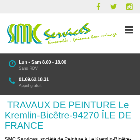
Lun - Sam 8.00 - 18.00
Sans RDV
01.69.62.18.31
Appel gratuit
TRAVAUX DE PEINTURE Le
Kremlin-Bicêtre-94270 ÎLE DE
FRANCE
SMC Services
, société de Peinture à Le Kremlin-Bicêtre-